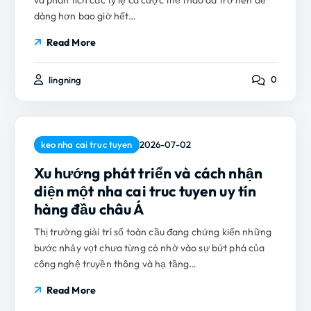
và phân tích các tỷ lệ cá cược thể thao đã trở nên dễ
dàng hơn bao giờ hết…
Read More
0
lingning
keo nha cai truc tuyen
2026-07-02
Xu hướng phát triển và cách nhận
diện một nha cai truc tuyen uy tín
hàng đầu châu Á
Thị trường giải trí số toàn cầu đang chứng kiến những
bước nhảy vọt chưa từng có nhờ vào sự bứt phá của
công nghệ truyền thông và hạ tầng…
Read More