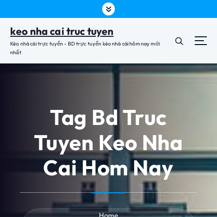
S
k
i
keo nha cai truc tuyen
p
Kèo nhà cái trực tuyến - BD trực tuyến kèo nhà cái hôm nay mới
t
nhất
o
c
o
n
t
Tag Bd Truc
e
n
Tuyen Keo Nha
t
Cai Hom Nay
Home