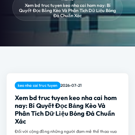
Xem bd truc tuyen keo nha cai hom nay: Bí
Quyết Đọc Bảng Kèo Và Phân Tích Dữ Liệu Bóng
Đá Chuẩn Xác
keo nha cai truc tuyen
2026-07-21
Xem bd truc tuyen keo nha cai hom
nay: Bí Quyết Đọc Bảng Kèo Và
Phân Tích Dữ Liệu Bóng Đá Chuẩn
Xác
Đối với cộng đồng những người đam mê thể thao vua