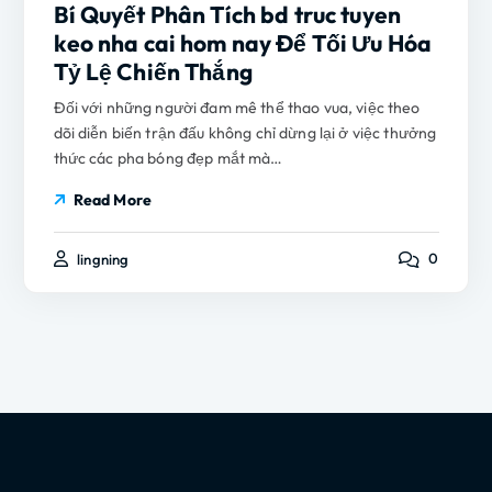
Bí Quyết Phân Tích bd truc tuyen
keo nha cai hom nay Để Tối Ưu Hóa
Tỷ Lệ Chiến Thắng
Đối với những người đam mê thể thao vua, việc theo
dõi diễn biến trận đấu không chỉ dừng lại ở việc thưởng
thức các pha bóng đẹp mắt mà…
Read More
0
lingning