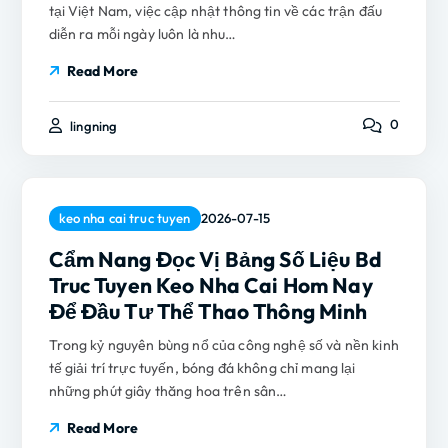
tại Việt Nam, việc cập nhật thông tin về các trận đấu
diễn ra mỗi ngày luôn là nhu…
Read More
0
lingning
keo nha cai truc tuyen
2026-07-15
Cẩm Nang Đọc Vị Bảng Số Liệu Bd
Truc Tuyen Keo Nha Cai Hom Nay
Để Đầu Tư Thể Thao Thông Minh
Trong kỷ nguyên bùng nổ của công nghệ số và nền kinh
tế giải trí trực tuyến, bóng đá không chỉ mang lại
những phút giây thăng hoa trên sân…
Read More